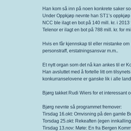
Han kom så inn på noen konkrete saker som 
Under Oppkjøp nevnte han ST1’s oppkjøp av
NCC ble ilagt en bot på 140 mill. kr. i 20
Telenor er ilagt en bot på 788 mill. kr. for
Hvis en får kjennskap til eller mistanke o
personstraff, erstatningsansvar m.m..
Et nytt organ som det nå kan ankes til er
Han avsluttet med å fortelle litt om tilsyn
konkurranselovene er ganske lik i alle land
Bjørg takket Rudi Wiers for et interessant
Bjørg nevnte så programmet fremover:
Tirsdag 16.okt: Omvisning på den gamle B
Torsdag 25.okt: Rekeaften (egen innkallin
Tirsdag 13.nov: Møte: En fra Bergen Ko