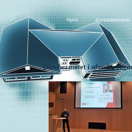
Hjem
Kontaktpersoner
Oktobermøtet i ufyselig regn