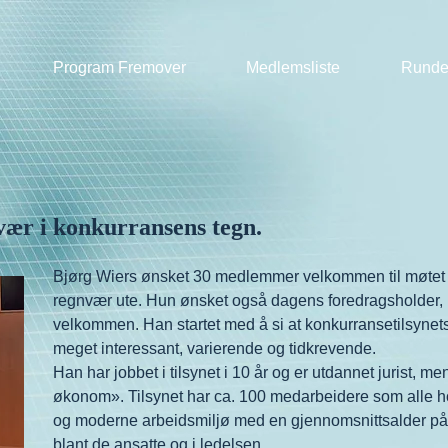
Program Fremover
Medlemsliste
Runde
vær i konkurransens tegn.
Bjørg Wiers ønsket 30 medlemmer velkommen til møtet d
regnvær ute. Hun ønsket også dagens foredragsholder, 
velkommen. Han startet med å si at konkurransetilsynets
meget interessant, varierende og tidkrevende.
Han har jobbet i tilsynet i 10 år og er utdannet jurist, m
økonom». Tilsynet har ca. 100 medarbeidere som alle hol
og moderne arbeidsmiljø med en gjennomsnittsalder på 
blant de ansatte og i ledelsen.