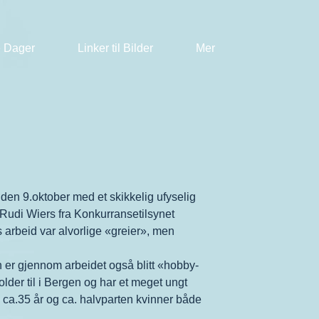
 Dager
Linker til Bilder
Mer
en 9.oktober med et skikkelig ufyselig
Rudi Wiers fra Konkurransetilsynet
 arbeid var alvorlige «greier», men
en er gjennom arbeidet også blitt «hobby-
der til i Bergen og har et meget ungt
ca.35 år og ca. halvparten kvinner både