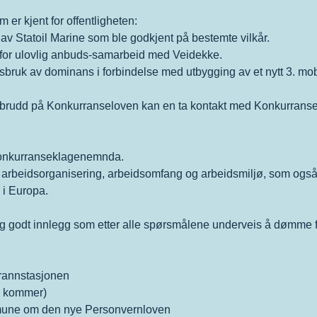
er kjent for offentligheten:
 Statoil Marine som ble godkjent på bestemte vilkår.
13 for ulovlig anbuds-samarbeid med Veidekke.
 misbruk av dominans i forbindelse med utbygging av et nytt 3. mob
m brudd på Konkurranseloven kan en ta kontakt med Konkurransetil
 Konkurranseklagenemnda.
ets arbeidsorganisering, arbeidsomfang og arbeidsmiljø, som ogs
 i Europa.
 og godt innlegg som etter alle spørsmålene underveis å dømme fa
rannstasjonen
g kommer)
mmune om den nye Personvernloven