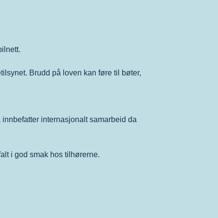
ilnett.
synet. Brudd på loven kan føre til bøter,
å innbefatter internasjonalt samarbeid da
lt i god smak hos tilhørerne.