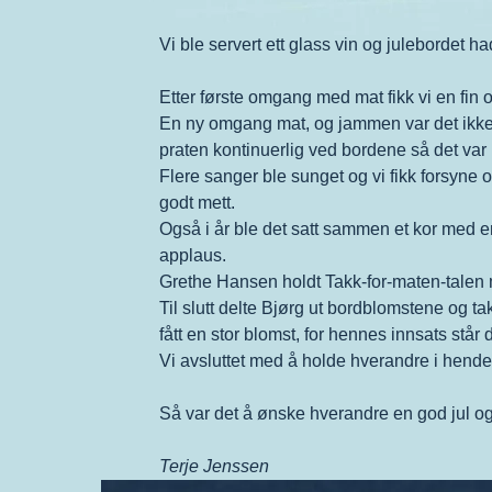
Vi ble servert ett glass vin og julebordet
Etter første omgang med mat fikk vi en fin 
En ny omgang mat, og jammen var det ikke p
praten kontinuerlig ved bordene så det var 
Flere sanger ble sunget og vi fikk forsyne os
godt mett.
Også i år ble det satt sammen et kor med en
applaus.
Grethe Hansen holdt Takk-for-maten-talen me
Til slutt delte Bjørg ut bordblomstene og ta
fått en stor blomst, for hennes innsats står d
Vi avsluttet med å holde hverandre i hende
Så var det å ønske hverandre en god jul og
Terje Jenssen