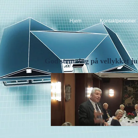
Hjem
Kontaktpersoner
God stemning på vellykket ju