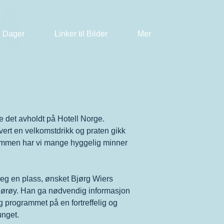
 Dager
Linker til Bilder
Mer
e det avholdt på Hotell Norge.
rvert en velkomstdrikk og praten gikk
r jammen har vi mange hyggelig minner
 seg en plass, ønsket Bjørg Wiers
 Gjørøy. Han ga nødvendig informasjon
 programmet på en fortreffelig og
unget.