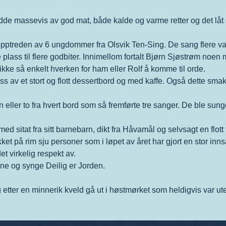
 hadde massevis av god mat, både kalde og varme retter og det 
opptreden av 6 ungdommer fra Olsvik Ten-Sing. De sang flere vakr
lass til flere godbiter. Innimellom fortalt Bjørn Sjøstrøm noen 
ikke så enkelt hverken for ham eller Rolf å komme til orde.
s av et stort og flott dessertbord og med kaffe. Også dette smakte 
 eller to fra hvert bord som så fremførte tre sanger. De ble sung
d sitat fra sitt barnebarn, dikt fra Håvamål og selvsagt en flott
kket på rim sju personer som i løpet av året har gjort en stor in
et virkelig respekt av.
ne og synge Deilig er Jorden.
 etter en minnerik kveld gå ut i høstmørket som heldigvis var ut