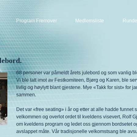
Program Fremover
Medlemsliste
Runde
lebord.
68 personer var påmeldt årets julebord og som vanlig bl
Vi ble tatt imot av Festkomiteen, Bjørg og Karen, ble se
livlig og høylytt blant gjestene. Mye «Takk for sist» fo
sammen.
Det var «free seating» i år og etter at alle hadde funnet
velkommen og overlot ordet til kveldens visevert, Rolf
om kveldens program og ledet oss gjennom bordsetet og
avslappet måte. Vår tradisjonelle velkomstsang ble avs