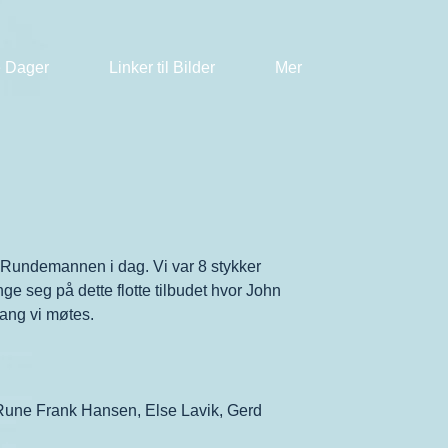
 Dager
Linker til Bilder
Mer
 Rundemannen i dag. Vi var 8 stykker
ge seg på dette flotte tilbudet hvor John
gang vi møtes.
, Rune Frank Hansen, Else Lavik, Gerd