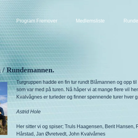
Program Fremover
Medlemsliste
Runde
en / Rundemannen.
Turgruppen hadde en fin tur rundt Blåmannen og opp til
som var med på turen. Nå håper vi at mange flere vil hen
Kvalvågnes er turleder og finner spennende turer hver 
Astrid Hole
Her sitter vi og spiser; Truls Haagensen, Berit Hansen
Hårstad, Jan Øvretvedt, John Kvalvårnes