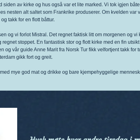
siden av kirke og hus også var et lite marked. Vi tok igjen båten
nnes nesten alt saltet som Frankrike produserer. Om kvelden var v
 takk for en flott båttur.
 og vi forlot Mistral. Det regnet faktisk litt om morgenen og vi 
egnet stoppet. En fantastisk stor og flott kirke med en fin utsikt
en og vår guide Anne Marit fra Norsk Tur fikk velfortjent takk for
erdam gikk fort og greit.
uke med mye god mat og drikke og bare kjempehyggelige mennesker