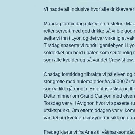
Vi hadde all inclusive hvor alle drikkevarer 
Mandag formiddag gikk vi en rusletur i Macon
retter servert med god drikke så vi ble g
seilte vi inn i Lyon og det var virkelig et 
Tirsdag spaserte vi rundt i gamlebyen i Lyo
soldekket om bord i båten som seilte rolig
som alle kvelder og så var det Crew-show.
Onsdag formiddag tilbrakte vi på elven og 
stor grotte med hulemalerier fra 36000 år før
som vi fikk gå rundt i. En entusiastisk og f
Dette minner om Grand Canyon med elven 
Torsdag var vi i Avignon hvor vi spaserte 
utsiktspunkt. Om ettermiddagen var vi komm
var det om kvelden sigøynermusikk og dan
Fredag kjørte vi fra Arles til våtmarksområ