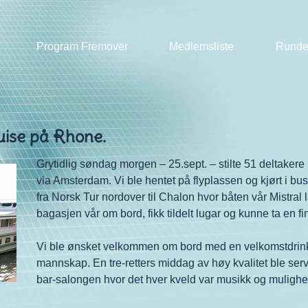
Program Fremover
Medlemsliste
Runde
ruise på Rhone.
Grytidlig søndag morgen – 25.sept. – stilte 51 deltakere p
via Amsterdam. Vi ble hentet på flyplassen og kjørt i 
fra Norsk Tur nordover til Chalon hvor båten vår Mistral lå
bagasjen vår om bord, fikk tildelt lugar og kunne ta en f
Vi ble ønsket velkommen om bord med en velkomstdrink 
mannskap. En tre-retters middag av høy kvalitet ble server
bar-salongen hvor det hver kveld var musikk og mulighet