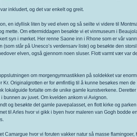
var inkludert, og det var enkelt og greit.
, en idyllisk liten by ved elven og så seilte vi videre til Montma
od og mette. Om ettermiddagen besøkte vi et vinmuseum i Beauj
vakkert syn i mørket. Her renne Saone inn i Rhone som er vår vann
n (som står på Unesco’s verdensarv liste) og besøkte den storslå
 nedover elven, også gjennom noen sluser. Flott varmt vær var d
oppslutningen om morgengymnastikken på soldekket var enorm. Ett
 Kr. Originalgrotten er for ømfintlig til å kunne besøkes men de h
link lokalguide fortalte om de unike gamle kunstverkene. Deretter 
i bunnen av juvet. Om kvelden ankom vi Avignon.
rundt og besøkte det gamle pavepalasset, en flott kirke og park
et til Arles hvor vi gikk i byen hvor maleren van Gogh bodde en 
s.
det Camargue hvor vi foruten vakker natur så masse flamingoer, h