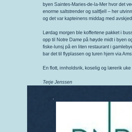
byen Saintes-Maries-de-la-Mer hvor det ved 
enorme saltstrender og saltfjell – her utvi
og det var kapteinens middag med avskjed og
Lørdag morgen ble koffertene pakket i bussen
opp til Notre Dame på høyde midt i byen og r
fiske-lunsj på en liten restaurant i gamleby
bar det til flyplassen og turen hjem via Amst
En flott, innholdsrik, koselig og lærerik 
Terje Jenssen