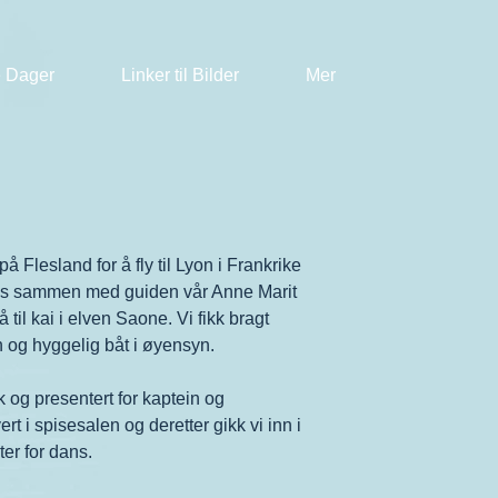
 Dager
Linker til Bilder
Mer
å Flesland for å fly til Lyon i Frankrike
buss sammen med guiden vår Anne Marit
 til kai i elven Saone. Vi fikk bragt
in og hyggelig båt i øyensyn.
og presentert for kaptein og
t i spisesalen og deretter gikk vi inn i
er for dans.