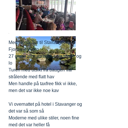
Med Norsk Tur til Stavanger med
Fjordline vi dro
27 glade pensjonister som smilte og
lo
Turen med utsikt fra baugen var
strålende med flatt hav
Men handle på taxfree fikk vi ikke,
men det var ikke noe kav
Vi overnattet på hotel i Stavanger og
det var så som så
Moderne med ulike stiler, noen fine
med det var heller få