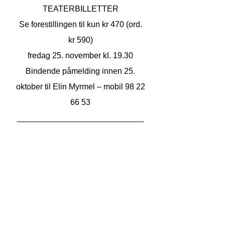
TEATERBILLETTER
Se forestillingen til kun kr 470 (ord.
kr 590)
fredag 25. november kl. 19.30
Bindende påmelding innen 25.
oktober til Elin Myrmel – mobil
98 22
66 53
____________________________
____________
Har du spørsmål tilknyttet
billettbestilling,
ring
55 60 70 80
eller send e-post til
salg@dns.no
Hjertelig velkommen på