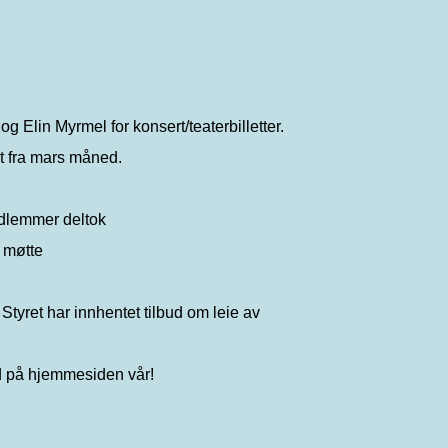
 Elin Myrmel for konsert/teaterbilletter.
t fra mars måned.
medlemmer deltok
 møtte
 Styret har innhentet tilbud om leie av
ed på hjemmesiden vår!