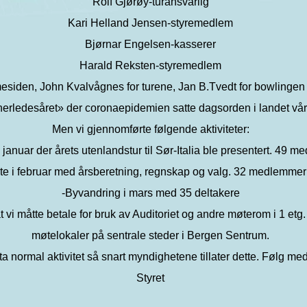
Rolf Gjørøy-turansvarlig
Kari Helland Jensen-styremedlem
Bjørnar Engelsen-kasserer
Harald Reksten-styremedlem
esiden, John Kvalvågnes for turene, Jan B.Tvedt for bowlingen og
nerledesåret» der coronaepidemien satte dagsorden i landet vår
Men vi gjennomførte følgende aktiviteter:
anuar der årets utenlandstur til Sør-Italia ble presentert. 49 
te i februar med årsberetning, regnskap og valg. 32 medlemmer
-Byvandring i mars med 35 deltakere
 vi måtte betale for bruk av Auditoriet og andre møterom i 1 etg.
møtelokaler på sentrale steder i Bergen Sentrum.
ta normal aktivitet så snart myndighetene tillater dette. Følg m
Styret