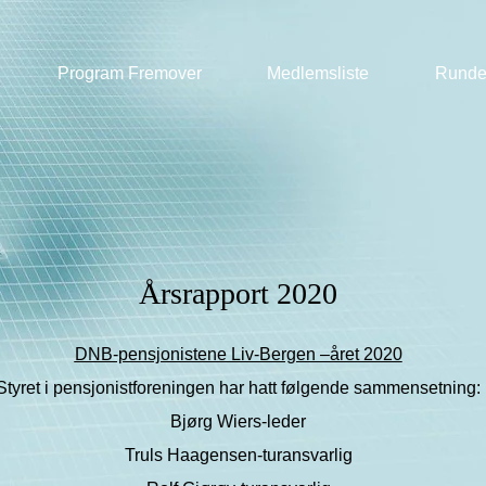
Program Fremover
Medlemsliste
Runde
Årsrapport 2020
DNB-pensjonistene Liv-Bergen –året 2020
Styret i pensjonistforeningen har hatt følgende sammensetning:
Bjørg Wiers-leder
Truls Haagensen-turansvarlig