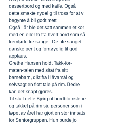
dessertbord og med kaffe. Også
dette smakte nydelig til tross for at vi
begynte å bli godt mett.
Også i år ble det satt sammen et kor
med en eller to fra hvert bord som så
fremførte tre sanger. De ble sunget
ganske pent og fornøyelig til god
applaus.
Grethe Hansen holdt Takk-for-
maten-talen med sitat fra sitt
barnebarn, dikt fra Håvamål og
selvsagt en flott tale på rim. Bedre
kan det knapt gjøres.
Til slutt delte Bjørg ut bordblomstene
og takket på rim sju personer som i
løpet av året har gjort en stor innsats
for Seniorgruppen. Hun burde jo
selv fått en stor blomst, for hennes