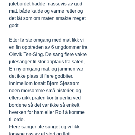
julebordet hadde massevis av god
mat, både kalde og varme retter og
det låt som om maten smakte meget
godt.
Etter første omgang med mat fikk vi
en fin opptreden av 6 ungdommer fra
Olsvik Ten-Sing. De sang flere vakre
julesanger til stor applaus fra salen,
En ny omgang mat, og jammen var
det ikke plass til flere godbiter.
Innimellom fortalt Bjørn Sjøstrøm
noen morsomme små historier, og
ellers gikk praten kontinuerlig ved
bordene så det var ikke så enkelt
hverken for ham eller Rolf å komme
til orde.
Flere sanger ble sunget og vi fikk
forsyne oss av et stort og flott