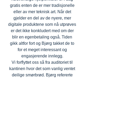
gratis enten de er mer tradisjonelle
eller av mer teknisk art. Når det
gjelder en del av de nyere, mer
digitale produktene som nå utprøves
er det ikke konkludert med om der
blir en egenbetaling også. Tiden
gikk altfor fort og Bjørg takket de to
for et meget interessant og
engasjerende innlegg.
Vi forflyttet oss så fra auditoriet til
kantinen hvor det som vanlig ventet
deilige smørbrød. Bjørg refererte
takkekort fra Sally Øvretvedt, Arne
Tvedt, Siren Pedersen, Arne
Johannessen, Else Lavik, Maud
Mjømen og Elisa Tvedt. Så var det
vinlotteri og vi gikk ut igjen i det flotte
høstværet.