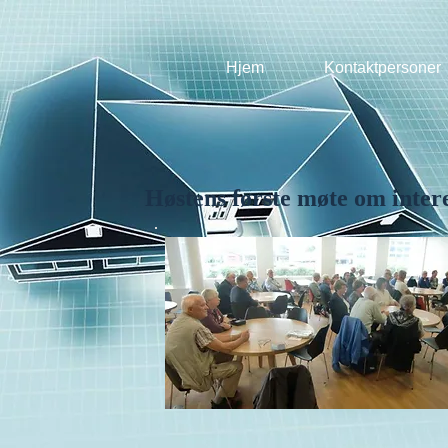
Hjem
Kontaktpersoner
Høstens første møte om intere