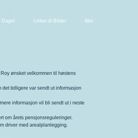
 Dager
Linker til Bilder
Mer
 Roy ønsket velkommen til høstens
det tidligere var sendt ut informasjon
re informasjon vil bli sendt ut i neste
ert om årets pensjonsreguleringer.
om driver med arealplanlegging.