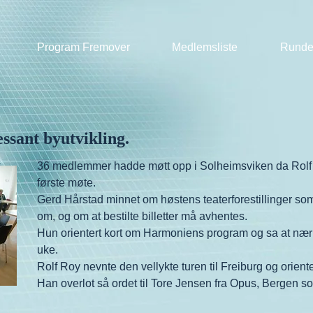
Program Fremover
Medlemsliste
Runde
ssant byutvikling.
36 medlemmer hadde møtt opp i Solheimsviken da Rolf
første møte.
Gerd Hårstad minnet om høstens teaterforestillinger som 
om, og om at bestilte billetter må avhentes.
Hun orientert kort om Harmoniens program og sa at nærme
uke.
Rolf Roy nevnte den vellykte turen til Freiburg og orient
Han overlot så ordet til Tore Jensen fra Opus, Bergen s