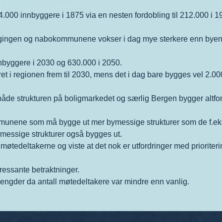
4.000 innbyggere i 1875 via en nesten fordobling til 212.000 i 1
ingen og nabokommunene vokser i dag mye sterkere enn byen o
nbyggere i 2030 og 630.000 i 2050.
et i regionen frem til 2030, mens det i dag bare bygges vel 2.00
e strukturen på boligmarkedet og særlig Bergen bygger altfor lit
unene som må bygge ut mer bymessige strukturer som de f.eks. e
ymessige strukturer også bygges ut.
møtedeltakerne og viste at det nok er utfordringer med prioriter
ressante betraktninger.
 mengder da antall møtedeltakere var mindre enn vanlig.