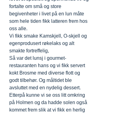
fortalte om små og store
begivenheter i livet på en lun måte
som hele tiden fikk latteren frem hos
oss alle.
Vi fikk smake Kamskjell, O-skjell og
egenprodusert røkelaks og alt
smakte fortreffelig,
Så var det lunsj i gourmet-
restauranten hans og vi fikk servert
kokt Brosme med diverse flott og
godt tilbehør. Og måltidet ble
avsluttet med en nydelig dessert.
Etterpå kunne vi se oss litt omkring
på Holmen og da hadde solen også
kommet frem slik at vi fikk en herlig
time mens vi ventet på at
Sogneprinsen skulle komme igjen
og hente oss. Det gjorde den som