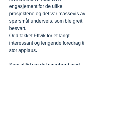
engasjement for de ulike
prosjektene og det var massevis av
spørsmål underveis, som ble greit
besvart.
Odd takket Eltvik for et langt,
interessant og fengende foredrag til
stor applaus.
Som alltid var det smørbrød med
kaffe og te og smørbrødene var
minst like god her i den nye
kantinen. Det første møte i
Solheimsviken tegnet godt og her vil
vi nok finne oss vel til rette..
Terje Jenssen