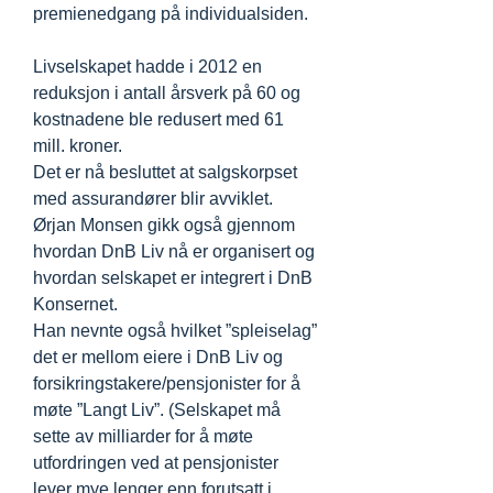
premienedgang på individualsiden.
Livselskapet hadde i 2012 en
reduksjon i antall årsverk på 60 og
kostnadene ble redusert med 61
mill. kroner.
Det er nå besluttet at salgskorpset
med assurandører blir avviklet.
Ørjan Monsen gikk også gjennom
hvordan DnB Liv nå er organisert og
hvordan selskapet er integrert i DnB
Konsernet.
Han nevnte også hvilket ”spleiselag”
det er mellom eiere i DnB Liv og
forsikringstakere/pensjonister for å
møte ”Langt Liv”. (Selskapet må
sette av milliarder for å møte
utfordringen ved at pensjonister
lever mye lenger enn forutsatt i