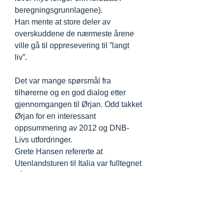
beregningsgrunnlagene).
Han mente at store deler av
overskuddene de nærmeste årene
ville gå til oppresevering til ”langt
liv”.
Det var mange spørsmål fra
tilhørerne og en god dialog etter
gjennomgangen til Ørjan. Odd takket
Ørjan for en interessant
oppsummering av 2012 og DNB-
Livs utfordringer.
Grete Hansen refererte at
Utenlandsturen til Italia var fulltegnet
på 2 dager.
Hun informerte også om at invitasjon
til dagstur til Austevoll blir utsendt
medio april. Pris kr 750- minus